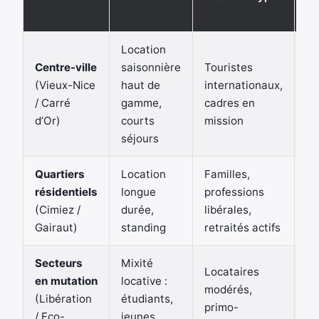
à 
Location
Centre-ville
saisonnière
Touristes
Él
(Vieux-Nice
haut de
internationaux,
pr
/ Carré
gamme,
cadres en
él
d’Or)
courts
mission
séjours
Quartiers
Location
Familles,
St
résidentiels
longue
professions
re
(Cimiez /
durée,
libérales,
ré
Gairaut)
standing
retraités actifs
Secteurs
Mixité
Locataires
en mutation
locative :
Tr
modérés,
(Libération
étudiants,
ge
primo-
/ Eco-
jeunes
en