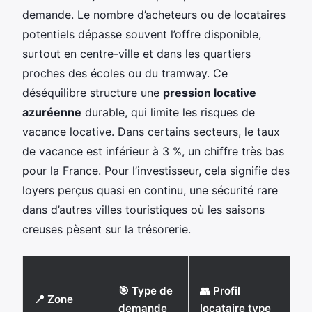
demande. Le nombre d’acheteurs ou de locataires
potentiels dépasse souvent l’offre disponible,
surtout en centre-ville et dans les quartiers
proches des écoles ou du tramway. Ce
déséquilibre structure une
pression locative
azuréenne
durable, qui limite les risques de
vacance locative. Dans certains secteurs, le taux
de vacance est inférieur à 3 %, un chiffre très bas
pour la France. Pour l’investisseur, cela signifie des
loyers perçus quasi en continu, une sécurité rare
dans d’autres villes touristiques où les saisons
creuses pèsent sur la trésorerie.
📈
🎯 Type de
👥 Profil
d
📍 Zone
demande
locataire type
va