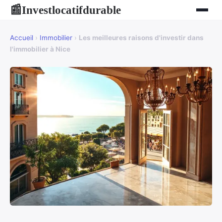
Investlocatifdurable
📰
Accueil
›
Immobilier
›
Les meilleures raisons d'investir dans
l'immobilier à Nice