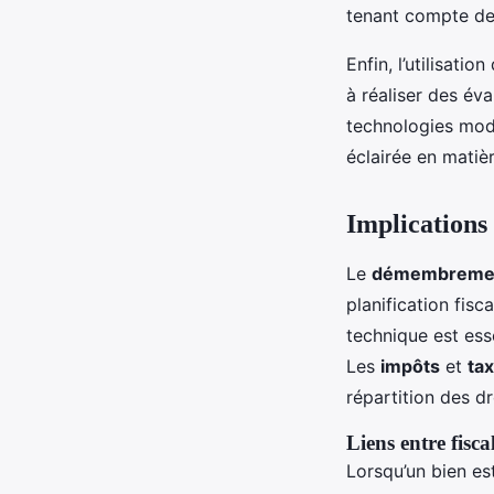
tenant compte de v
Enfin, l’utilisatio
à réaliser des év
technologies mode
éclairée en matiè
Implications 
Le
démembrement
planification fisc
technique est ess
Les
impôts
et
ta
répartition des dr
Liens entre fiscal
Lorsqu’un bien est