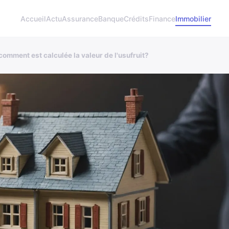
Accueil
Actu
Assurance
Banque
Crédits
Finance
Immobilier
mment est calculée la valeur de l'usufruit?