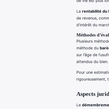
de vie est plus lo
La
rentabilité du
de revenus, comme
d’intérêt du march
Méthodes d’éval
Plusieurs méthodes
méthode du
barè
sur l’âge de l’usu
attendus du bien.
Pour une estimati
rigoureusement, t
Aspects juri
Le
démembrement