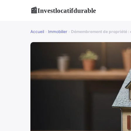
Investlocatifdurable
📰
Accueil
›
Immobilier
›
Démembrement de propriété : co