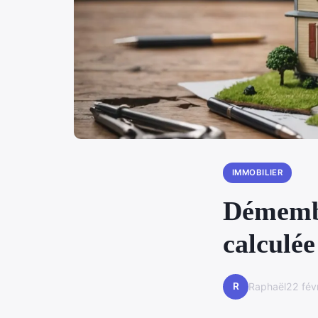
IMMOBILIER
Démembr
calculée
R
Raphaël
22 fév