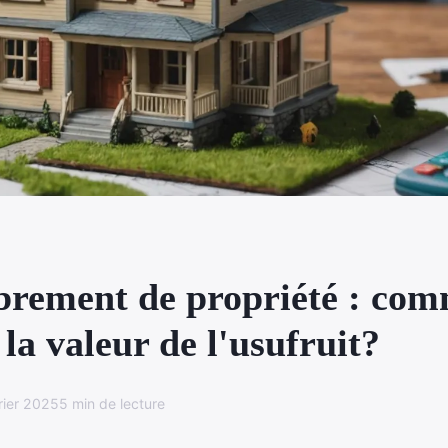
ement de propriété : com
 la valeur de l'usufruit?
rier 2025
5 min de lecture