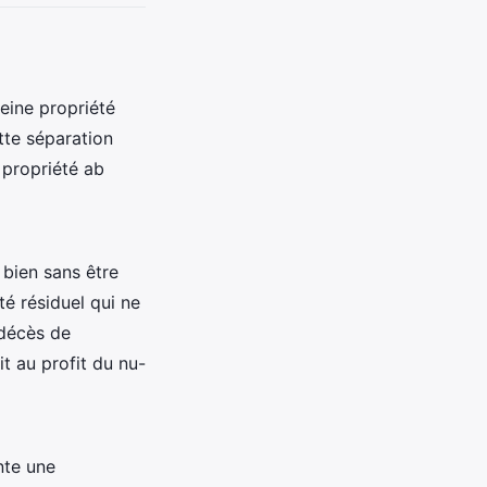
leine propriété
tte séparation
 propriété ab
 bien sans être
té résiduel qui ne
r décès de
t au profit du nu-
nte une