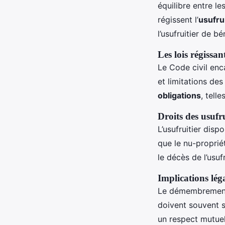
équilibre entre le
régissent l’
usufru
l’usufruitier de bé
Les lois régissan
Le Code civil enca
et limitations des
obligations
, tell
Droits des usufru
L’usufruitier disp
que le nu-propriét
le décès de l’usufr
Implications lé
Le démembrement i
doivent souvent s’
un respect mutue