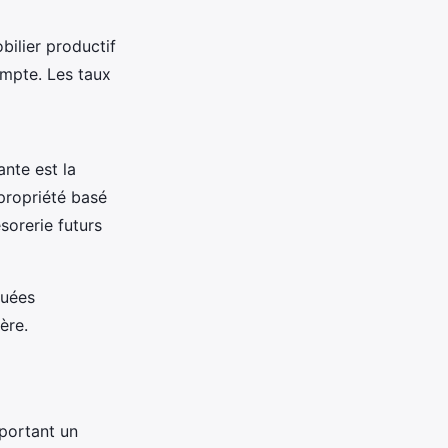
bilier productif
ompte. Les taux
ante est la
 propriété basé
ésorerie futurs
quées
ère.
pportant un