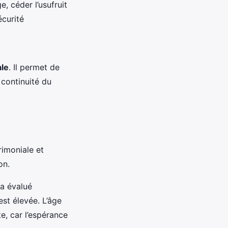
, céder l’usufruit
écurité
ale
. Il permet de
 continuité du
rimoniale et
on.
ra évalué
est élevée. L’âge
te, car l’espérance