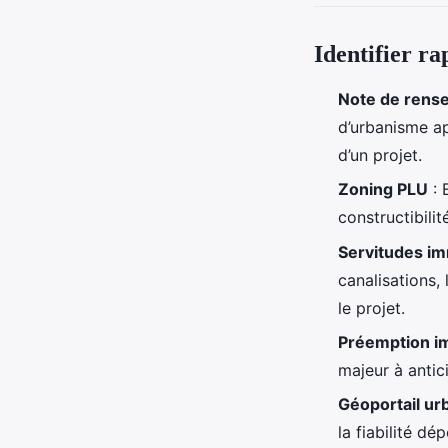
Identifier ra
Note de rens
d’urbanisme ap
d’un projet.
Zoning PLU
: 
constructibili
Servitudes im
canalisations,
le projet.
Préemption i
majeur à antic
Géoportail u
la fiabilité d