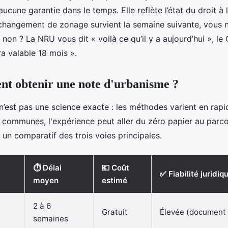
aucune garantie dans le temps. Elle reflète l’état du droit à 
 changement de zonage survient la semaine suivante, vous n
non ? La NRU vous dit « voilà ce qu’il y a aujourd’hui », le
ra valable 18 mois ».
t obtenir une note d'urbanisme ?
’est pas une science exacte : les méthodes varient en rapid
les communes, l'expérience peut aller du zéro papier au parc
 un comparatif des trois voies principales.
⏱ Délai
💶 Coût
✅ Fiabilité juridiq
moyen
estimé
2 à 6
Gratuit
Élevée (document o
semaines