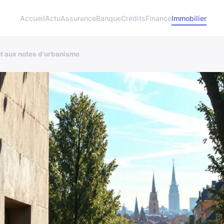
Accueil
Actu
Assurance
Banque
Crédits
Finance
Immobilier
t aux notes d'urbanisme