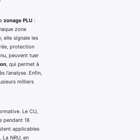
le
zonage PLU
:
 Chaque zone
 elle signale les
rée, protection
 nu, peuvent tuer
ion
, qui permet à
s l’analyse. Enfin,
sieurs milliers
ormative. Le CU,
sme pendant 18
stent applicables
s. La NRU, en