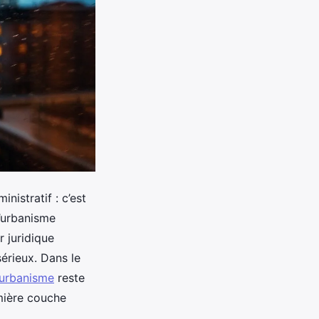
istratif : c’est
d’urbanisme
r juridique
sérieux. Dans le
'urbanisme
reste
emière couche
.