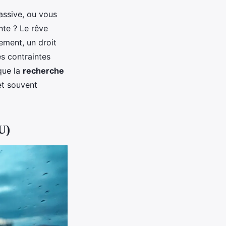
assive, ou vous
nte ? Le rêve
ement, un droit
s contraintes
 que la
recherche
et souvent
U)