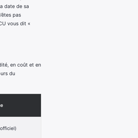
la date de sa
’êtes pas
 CU vous dit «
ité, en coût et en
ours du
ue
fficiel)