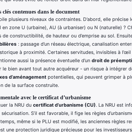
s clés contenues dans le document
le plusieurs niveaux de contraintes. D’abord, elle précise 
-il en zone U (urbaine), AU (à urbaniser) ou N (naturelle) ?
de constructibilité, de hauteur ou d’emprise au sol. Ensuite,
ilières
: passage d’un réseau électrique, canalisation enter
orique à proximité. Certaines servitudes, invisibles à l’œil
entionne aussi la présence éventuelle d’un
droit de préempt
r le bien avant tout autre acquéreur - un risque à intégrer dè
axes d’aménagement
potentielles, qui peuvent grimper à plu
n de la surface construite.
mentale avec le certificat d’urbanisme
inguer la NRU du
certificat d’urbanisme (CU)
. La NRU est inf
e sécurisation. S’il est favorable, il fige les règles d’urbani
temps, même si le PLU est modifié, les anciennes règles re
est une protection juridique précieuse pour les investisseur