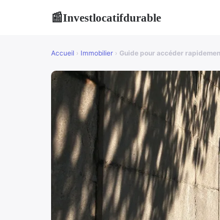
Investlocatifdurable
📰
Accueil
›
Immobilier
›
Guide pour accéder rapidemen